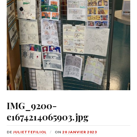
IMG_9200-
e1674214065903.jpg
DE
JULIETTEFILIOL
ON
20 JANVIER 2023