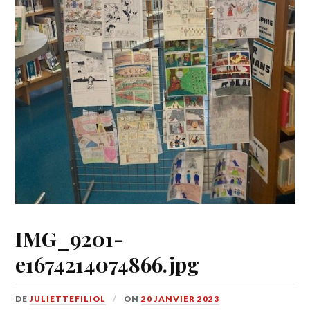
IMG_9201-
e1674214074866.jpg
DE
JULIETTEFILIOL
ON
20 JANVIER 2023