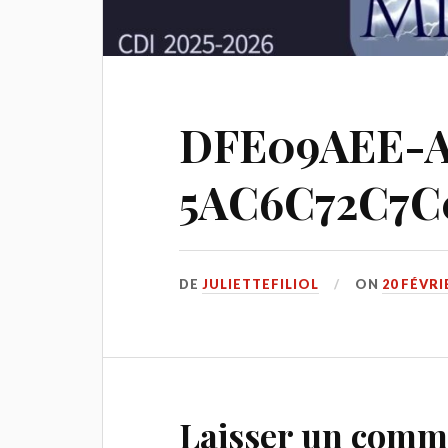
DFE09AEE-A
5AC6C72C7C
DE
JULIETTEFILIOL
ON
20 FÉVRI
Laisser un comm