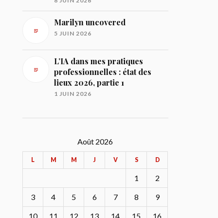
8 JUIN 2026
Marilyn uncovered
5 JUIN 2026
L’IA dans mes pratiques
professionnelles : état des
lieux 2026, partie 1
1 JUIN 2026
Août 2026
L
M
M
J
V
S
D
1
2
3
4
5
6
7
8
9
10
11
12
13
14
15
16